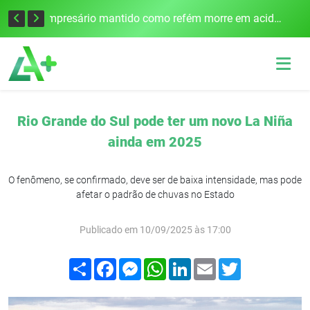
Edital para construção de ponte entre Itapiranga e Barra do Guarita deve ser lançado no segundo semestre
Empresário mantido como refém morre em acidente após assalto em Cerro Largo
Rio Grande do Sul pode ter um novo La Niña
ainda em 2025
O fenômeno, se confirmado, deve ser de baixa intensidade, mas pode
afetar o padrão de chuvas no Estado
Publicado em 10/09/2025 às 17:00
Compartilhar
Facebook
Messenger
WhatsApp
LinkedIn
Email
Twitter