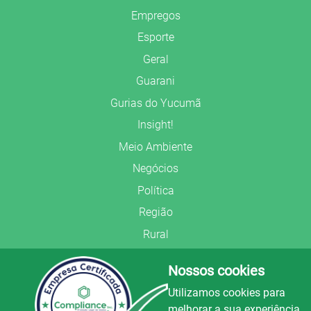
Empregos
Esporte
Geral
Guarani
Gurias do Yucumã
Insight!
Meio Ambiente
Negócios
Política
Região
Rural
Saúde
Nossos cookies
Segurança Pública
Utilizamos cookies para
União Frederiquense
melhorar a sua experiência