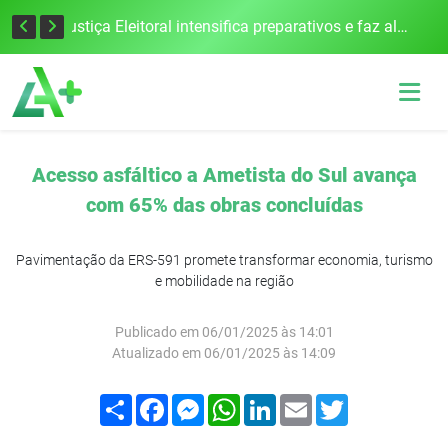
Escolas da 21ª CRE se destacam no IDEB com altos índices e avanços
Justiça Eleitoral intensifica preparativos e faz alertas para as Eleições 2026 na 94ª Zona Eleitoral
Acesso asfáltico a Ametista do Sul avança
com 65% das obras concluídas
Pavimentação da ERS-591 promete transformar economia, turismo
e mobilidade na região
Publicado em 06/01/2025 às 14:01
Atualizado em 06/01/2025 às 14:09
Compartilhar
Facebook
Messenger
WhatsApp
LinkedIn
Email
Twitter