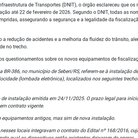
raestrutura de Transportes (DNIT), o órgão esclareceu que os
eração até 22 de fevereiro de 2026. Segundo o DNIT, todas as no
umpridas, assegurando a segurança e a legalidade da fiscalizaç
a redução de acidentes e a melhoria da fluidez do trânsito, ale
de no trecho.
aos questionamentos sobre os novos equipamentos de fiscaliza
BR-386, no município de Seberi/RS, referem-se à instalação de
ocidade (lombada eletrônica), localizados nos seguintes trecho
e instalação emitida em 24/11/2025. O prazo legal para iníci
em contrato vigente.
e equipamentos antigos, mas sim de nova instalação.
esses locais integravam o contrato do Edital nº 168/2016, cuj
elo qual os dispositivos então existentes deixaram de operar.