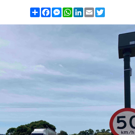
Compartilhar
Facebook
Messenger
WhatsApp
LinkedIn
Email
Twitter