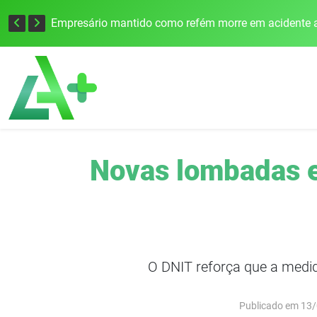
Edital para construção de ponte entre Itapiranga e Barra do Guarita deve ser lançado no segundo semestre
Empresário mantido como refém morre em acidente a
Novas lombadas el
O DNIT reforça que a medid
Publicado em 13/