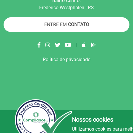
Bairro Centro.
Frederico Westphalen - RS
ENTRE EM
CONTATO
|
Política de privacidade
Nossos cookies
© Copyright 2022.
LA+
.
Todos os direitos reser
Utilizamos cookies para melh
uz e Alegria FM
Rádio Avenida
Rád