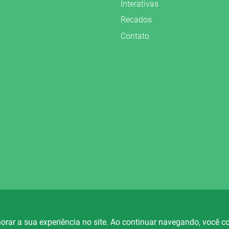
Interativas
Recados
Contato
vados.
orar a sua experiência no site. Ao continuar navegando, você 
io Fortaleza
Rádio Ametista
Rá