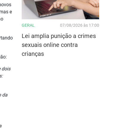
 novos
rmas e
ão
GERAL
07/08/2026 às 17:00
Lei amplia punição a crimes
rtando
sexuais online contra
crianças
ção:
 dois
s:
o da
a