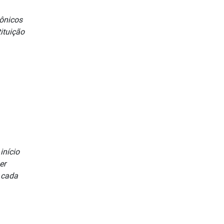
rônicos
ituição
início
er
 cada