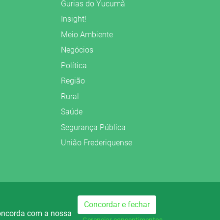
Gurias do Yucumã
Insight!
Meio Ambiente
Negócios
Política
Região
Rural
Saúde
Segurança Pública
União Frederiquense
Preparado no
Concordar e fechar
concorda com a nossa
dio Palmeira FM
Rádio Palmeira AM