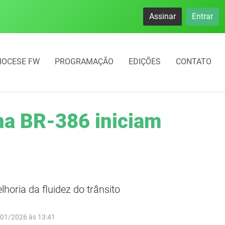
namento rotativo começará em 10 dias em Frederico Westphal
Assinar
Entrar
IOCESE FW
PROGRAMAÇÃO
EDIÇÕES
CONTATO
 na BR-386 iniciam
oria da fluidez do trânsito
/01/2026 às 13:41