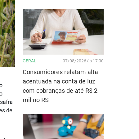
GERAL
07/08/2026 às 17:00
Consumidores relatam alta
acentuada na conta de luz
o
com cobranças de até R$ 2
o
mil no RS
safra
es de