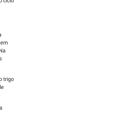
 ciclo
a
, em
 Na
s
 trigo
de
a