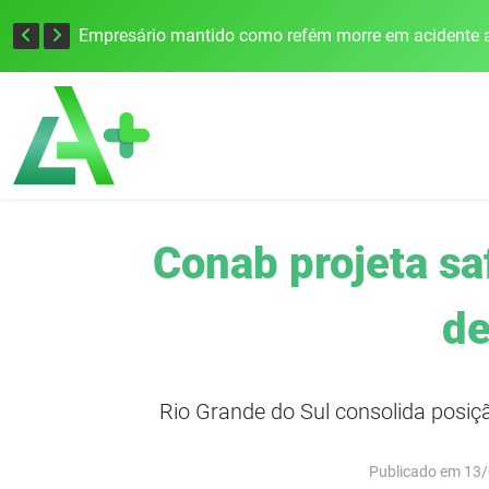
Edital para construção de ponte entre Itapiranga e Barra do Guarita deve ser lançado no segundo semestre
Empresário mantido como refém morre em acidente a
Conab projeta sa
de
Rio Grande do Sul consolida posiç
Publicado em 13/