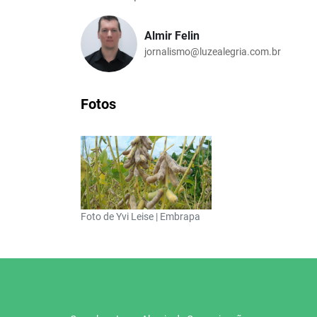
Almir Felin
jornalismo@luzealegria.com.br
Fotos
Foto de Yvi Leise | Embrapa