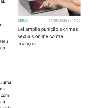
al.
GERAL
07/08/2026 às 17:00
um
Lei amplia punição a crimes
sexuais online contra
eteu
crianças
nas
ou uma
das
a com
a a