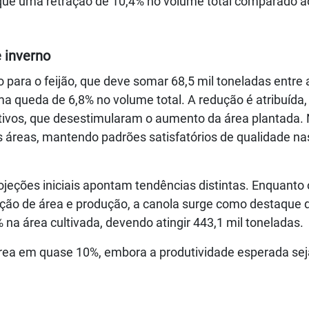
ique uma retração de 10,4% no volume total comparado ao
e inverno
para o feijão, que deve somar 68,5 mil toneladas entre 
ma queda de 6,8% no volume total. A redução é atribuída
tivos, que desestimularam o aumento da área plantada.
das áreas, mantendo padrões satisfatórios de qualidade na
ojeções iniciais apontam tendências distintas. Enquanto o
ução de área e produção, a canola surge como destaque 
a área cultivada, devendo atingir 443,1 mil toneladas.
área em quase 10%, embora a produtividade esperada sej