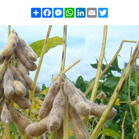
Compartilhar
Facebook
Messenger
WhatsApp
LinkedIn
Email
Twitter