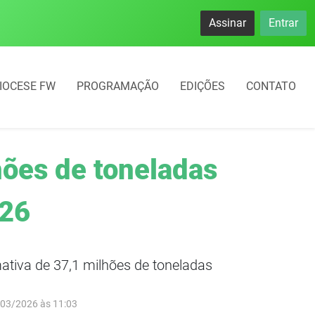
namento rotativo começará em 10 dias em Frederico Westphal
Assinar
Entrar
IOCESE FW
PROGRAMAÇÃO
EDIÇÕES
CONTATO
hões de toneladas
/26
ativa de 37,1 milhões de toneladas
/03/2026 às 11:03