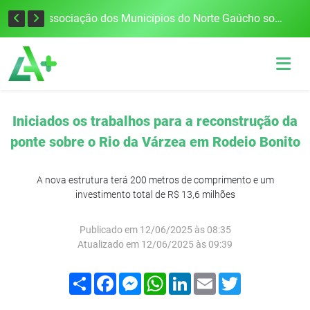
Defesa Civil alerta para risco de tornado e tempestades severas no RS entre esta quinta e sexta-feira
Associação dos Municípios do Norte Gaúcho solicita R$ 8 milhões ao Governo do Estado para reparações climáticas
Iniciados os trabalhos para a reconstrução da
ponte sobre o Rio da Várzea em Rodeio Bonito
A nova estrutura terá 200 metros de comprimento e um
investimento total de R$ 13,6 milhões
Publicado em 12/06/2025 às 08:35
Atualizado em 12/06/2025 às 09:39
Compartilhar
Facebook
Messenger
WhatsApp
LinkedIn
Email
Twitter