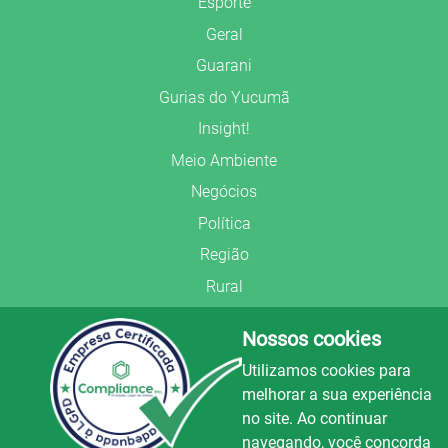
Esporte
Geral
Guarani
Gurias do Yucumã
Insight!
Meio Ambiente
Negócios
Política
Região
Rural
Saúde
Nossos cookies
Segurança Pública
Utilizamos cookies para
União Frederiquense
melhorar a sua experiência
no site. Ao continuar
navegando, você concorda