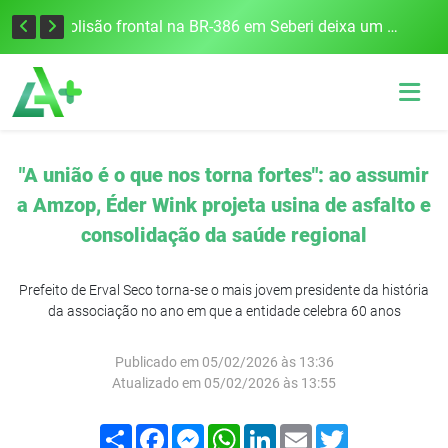
União Frederiquense vence o Gramadense fora de casa e assume a terceira posição na Divisão de Acesso
Colisão frontal na BR-386 em Seberi deixa um morto e quatro feridos
"A união é o que nos torna fortes": ao assumir
a Amzop, Éder Wink projeta usina de asfalto e
consolidação da saúde regional
Prefeito de Erval Seco torna-se o mais jovem presidente da história
da associação no ano em que a entidade celebra 60 anos
Publicado em 05/02/2026 às 13:36
Atualizado em 05/02/2026 às 13:55
Compartilhar
Facebook
Messenger
WhatsApp
LinkedIn
Email
Twitter