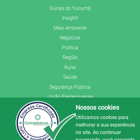
Gurias do Yucumã
Insight!
Meio Ambiente
Negócios
Política
Região
Rural
Saúde
Segurança Pública
União Frederiquense
Nossos cookies
Utilizamos cookies para
melhorar a sua experiência
no site. Ao continuar
© Copyright 2022.
LA+
.
navegando, você concorda