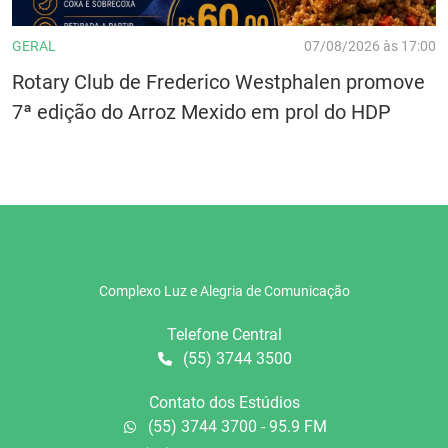
GERAL
07/08/2026 às 17:00
Rotary Club de Frederico Westphalen promove
7ª edição do Arroz Mexido em prol do HDP
Complexo Luz e Alegria de Comunicação
Telefone Central
(55) 3744 3500
Contato dos Estúdios
(55) 3744 3700 - 95.9 FM