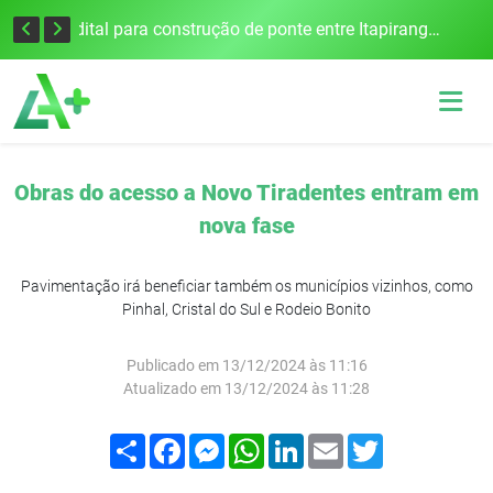
Colisão frontal na BR-386 em Seberi deixa um morto e quatro feridos
Edital para construção de ponte entre Itapiranga e Barra do Guarita deve ser lançado no segundo semestre
Obras do acesso a Novo Tiradentes entram em
nova fase
Pavimentação irá beneficiar também os municípios vizinhos, como
Pinhal, Cristal do Sul e Rodeio Bonito
Publicado em 13/12/2024 às 11:16
Atualizado em 13/12/2024 às 11:28
Compartilhar
Facebook
Messenger
WhatsApp
LinkedIn
Email
Twitter