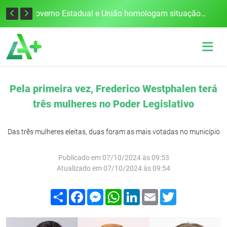
Defesa Civil alerta para risco de tornado e tempestades severas no RS entre esta quinta e sexta-feira
Governo Estadual e União homologam situação de emergência em Frederico Westphalen após vendaval
Pela primeira vez, Frederico Westphalen terá
três mulheres no Poder Legislativo
Das três mulheres eleitas, duas foram as mais votadas no município
Publicado em 07/10/2024 às 09:53
Atualizado em 07/10/2024 às 09:54
Compartilhar
Facebook
Messenger
WhatsApp
LinkedIn
Email
Twitter