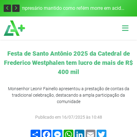
Edital para construção de ponte entre Itapiranga e Barra do Guarita deve ser lançado no segundo semestre
Empresário mantido como refém morre em acidente após assalto em Cerro Largo
Festa de Santo Antônio 2025 da Catedral de
Frederico Westphalen tem lucro de mais de R$
400 mil
Monsenhor Leonir Fainello apresentou a prestação de contas da
tradicional celebração, destacando a ampla participação da
comunidade
Publicado em 16/07/2025 às 10:48
Compartilhar
Facebook
Messenger
WhatsApp
LinkedIn
Email
Twitter