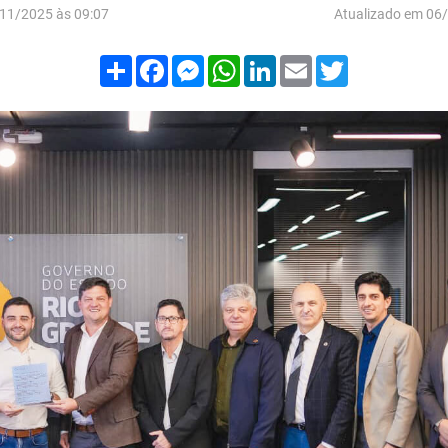
11/2025 às 09:07
Atualizado em 06
Compartilhar
Facebook
Messenger
WhatsApp
LinkedIn
Email
Twitter