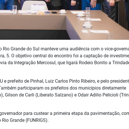
do Rio Grande do Sul manteve uma audiência com o vice-govern
ra, 5. O objetivo central do encontro foi a captação de investim
via da Integração Mercosul, que ligará Rodeio Bonito a Trindad
 e prefeito de Pinhal, Luiz Carlos Pinto Ribeiro, e pelo presiden
. Também participaram os prefeitos dos municípios diretamente
 Gilson de Carli (Liberato Salzano) e Odair Adilio Pelicioli (Tri
e-governador para custear a primeira etapa da pavimentação, co
o Rio Grande (FUNRIGS).