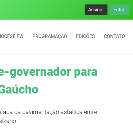
namento rotativo começará em 10 dias em Frederico Westphal
Assinar
Entrar
IOCESE FW
PROGRAMAÇÃO
EDIÇÕES
CONTATO
e-governador para
 Gaúcho
etapa da pavimentação asfáltica entre
alzano