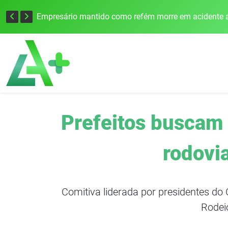
Edital para construção de ponte entre Itapiranga e Barra do Guarita deve ser lançado no segundo semestre
Empresário mantido como refém morre em acidente a
Prefeitos buscam
rodovi
Comitiva liderada por presidentes do
Rodei