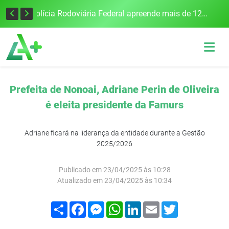
Polícia Rodoviária Federal apreende mais de 120 quilos de maconha na BR-386, em Frederico Westphalen
Colisão frontal entre carro e caminhão deixa dois mortos e um ferido na BR-158, em Panambi
Prefeita de Nonoai, Adriane Perin de Oliveira
é eleita presidente da Famurs
Adriane ficará na liderança da entidade durante a Gestão
2025/2026
Publicado em 23/04/2025 às 10:28
Atualizado em 23/04/2025 às 10:34
Compartilhar
Facebook
Messenger
WhatsApp
LinkedIn
Email
Twitter