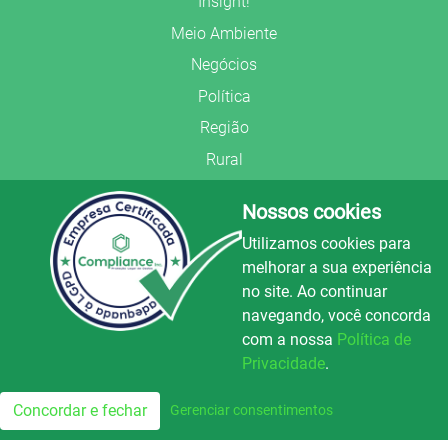
Insight!
Meio Ambiente
Negócios
Política
Região
Rural
Saúde
Nossos cookies
Segurança Pública
Utilizamos cookies para
União Frederiquense
melhorar a sua experiência
no site. Ao continuar
navegando, você concorda
com a nossa
Política de
Privacidade
.
© Copyright 2022.
LA+
.
Rádio Avenida
106.5
Todos os direitos reservados.
Concordar e fechar
Gerenciar consentimentos
FM
Preparado no