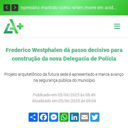
Edital para construção de ponte entre Itapiranga e Barra do Guarita deve ser lançado no segundo semestre
Empresário mantido como refém morre em acidente após assalto em Cerro Largo
Frederico Westphalen dá passo decisivo para
construção da nova Delegacia de Polícia
Projeto arquitetônico da futura sede é apresentado e marca avanço
na segurança pública do município
Publicado em 05/06/2025 às 08:49
Atualizado em 05/06/2025 às 09:04
Compartilhar
Facebook
Messenger
WhatsApp
LinkedIn
Email
Twitter