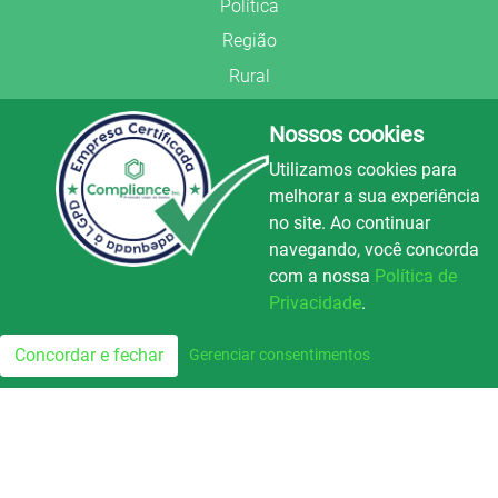
Política
Região
Rural
Saúde
Nossos cookies
Segurança Pública
Utilizamos cookies para
União Frederiquense
melhorar a sua experiência
no site. Ao continuar
navegando, você concorda
com a nossa
Política de
Privacidade
.
© Copyright 2022.
LA+
.
Luz e Alegria FM
100.3
Todos os direitos reservados.
Concordar e fechar
Gerenciar consentimentos
FM
Preparado no