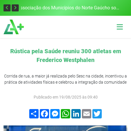
Defesa Civil alerta para risco de tornado e tempestades severas no RS entre esta quinta e sexta-feira
Associação dos Municípios do Norte Gaúcho solicita R$ 8 milhões ao Governo do Estado para reparações climáticas
Rústica pela Saúde reuniu 300 atletas em
Frederico Westphalen
Corrida de rua, a maior já realizada pelo Sesc na cidade, incentivou a
prática de atividades físicas e celebrou a integração da comunidade
Publicado em 19/08/2025 às 09:40
Compartilhar
Facebook
Messenger
WhatsApp
LinkedIn
Email
Twitter