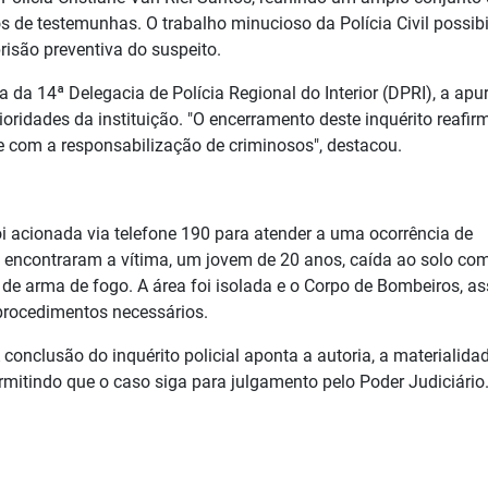
s de testemunhas. O trabalho minucioso da Polícia Civil possibi
risão preventiva do suspeito.
 da 14ª Delegacia de Polícia Regional do Interior (DPRI), a ap
ioridades da instituição. "O encerramento deste inquérito reafir
com a responsabilização de criminosos", destacou.
foi acionada via telefone 190 para atender a uma ocorrência de
ais encontraram a vítima, um jovem de 20 anos, caída ao solo co
de arma de fogo. A área foi isolada e o Corpo de Bombeiros, a
 procedimentos necessários.
conclusão do inquérito policial aponta a autoria, a materialida
mitindo que o caso siga para julgamento pelo Poder Judiciário