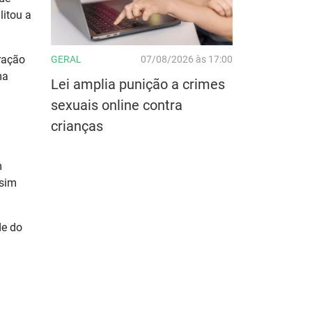
litou a
uração
GERAL
07/08/2026 às 17:00
ma
Lei amplia punição a crimes
sexuais online contra
crianças
m
ssim
de do
.