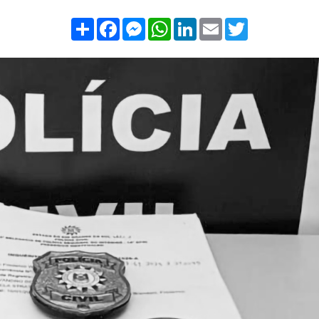
Compartilhar
Facebook
Messenger
WhatsApp
LinkedIn
Email
Twitter