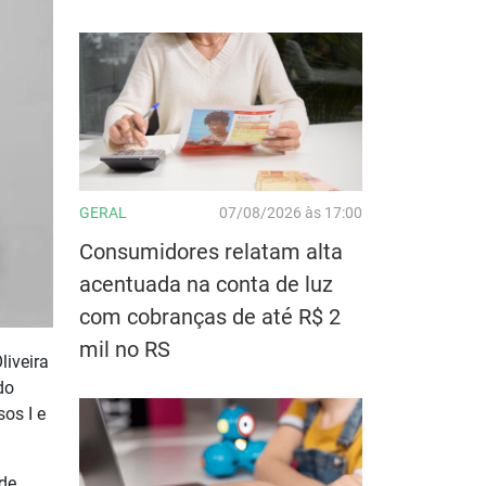
GERAL
07/08/2026 às 17:00
Consumidores relatam alta
acentuada na conta de luz
com cobranças de até R$ 2
mil no RS
liveira
do
sos I e
 de