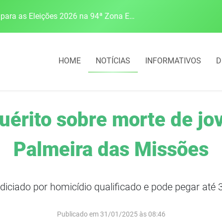
Justiça Eleitoral intensifica preparativos e faz alertas para as Eleições 2026 na 94ª Zona Eleitoral
HOME
NOTÍCIAS
INFORMATIVOS
D
nquérito sobre morte de j
Palmeira das Missões
ndiciado por homicídio qualificado e pode pegar até
Publicado em 31/01/2025 às 08:46