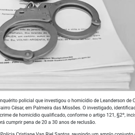
inquérito policial que investigou o homicídio de Leanderson de O
airro César, em Palmeira das Missões. O investigado, identifica
crime de homicídio qualificado, conforme o artigo 121, §2º, inci
rá cumprir pena de 20 a 30 anos de reclusão.
Polícia Cristiane Van Riel Santos, reunindo um amplo conjunto