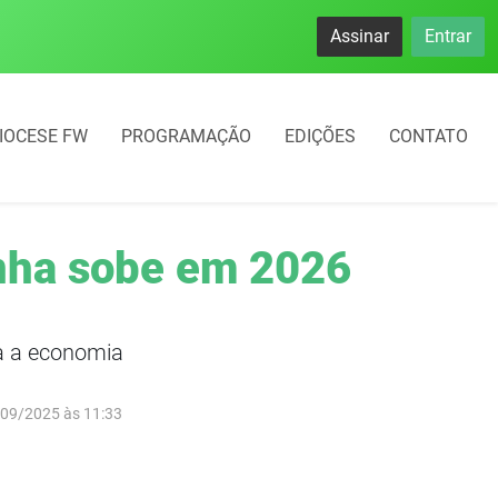
namento rotativo começará em 10 dias em Frederico Westphal
Assinar
Entrar
IOCESE FW
PROGRAMAÇÃO
EDIÇÕES
CONTATO
inha sobe em 2026
da a economia
/09/2025 às 11:33