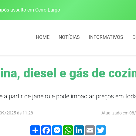
pós assalto em Cerro Largo
Cobrança do estacio
HOME
NOTÍCIAS
INFORMATIVOS
D
ina, diesel e gás de coz
 a partir de janeiro e pode impactar preços em to
09/2025 às 11:28
Atualizado em 08
Compartilhar
Facebook
Messenger
WhatsApp
LinkedIn
Email
Twitter