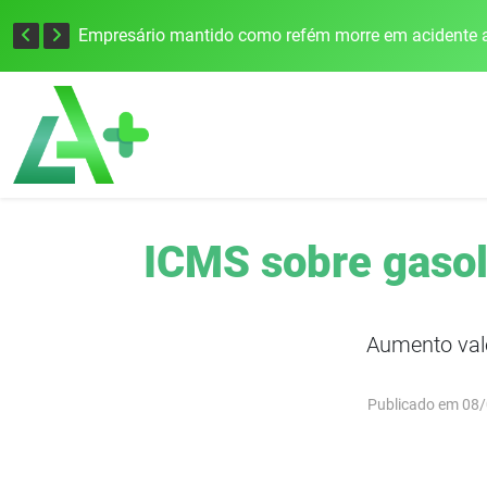
Edital para construção de ponte entre Itapiranga e Barra do Guarita deve ser lançado no segundo semestre
Empresário mantido como refém morre em acidente a
ICMS sobre gasol
Aumento vale
Publicado em 08/