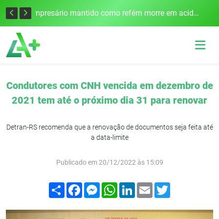
Edital para construção de ponte entre Itapiranga e Barra do Guarita deve ser lançado no segundo semestre
Empresário mantido como refém morre em acidente após assalto em Cerro Largo
Condutores com CNH vencida em dezembro de
2021 tem até o próximo dia 31 para renovar
Detran-RS recomenda que a renovação de documentos seja feita até
a data-limite
Publicado em 20/12/2022 às 15:09
Compartilhar
Facebook
Messenger
WhatsApp
LinkedIn
Email
Twitter