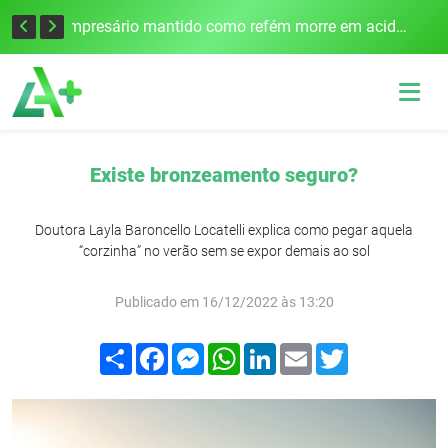
Edital para construção de ponte entre Itapiranga e Barra do Guarita deve ser lançado no segundo semestre
Empresário mantido como refém morre em acidente após assalto em Cerro Largo
Existe bronzeamento seguro?
Doutora Layla Baroncello Locatelli explica como pegar aquela
“corzinha” no verão sem se expor demais ao sol
Publicado em 16/12/2022 às 13:20
Compartilhar
Facebook
Messenger
WhatsApp
LinkedIn
Email
Twitter