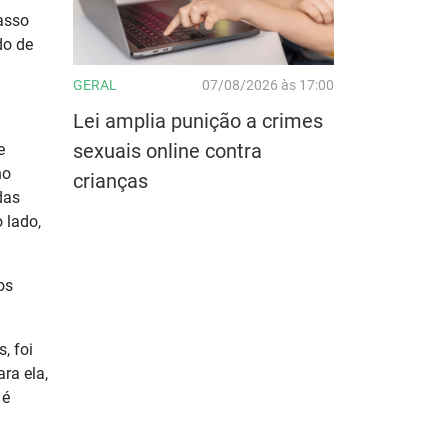
asso
do de
GERAL
07/08/2026 às 17:00
Lei amplia punição a crimes
sexuais online contra
e
ho
crianças
das
 lado,
os
, foi
ra ela,
 é