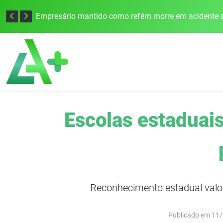
Edital para construção de ponte entre Itapiranga e Barra do Guarita deve ser lançado no segundo semestre
Empresário mantido como refém morre em acidente a
Escolas estaduai
Reconhecimento estadual valor
Publicado em 11/