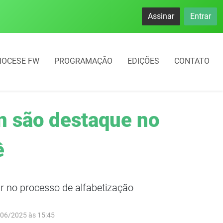
namento rotativo começará em 10 dias em Frederico Westphal
Assinar
Entrar
IOCESE FW
PROGRAMAÇÃO
EDIÇÕES
CONTATO
n são destaque no
ê
r no processo de alfabetização
/06/2025 às 15:45