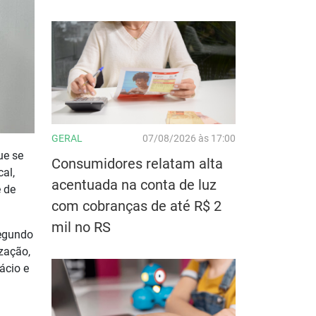
GERAL
07/08/2026 às 17:00
ue se
Consumidores relatam alta
al,
acentuada na conta de luz
 de
com cobranças de até R$ 2
mil no RS
segundo
zação,
ácio e