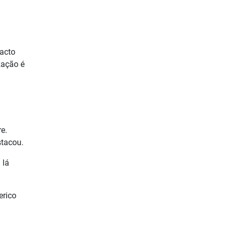
acto
zação é
e.
stacou.
 lá
erico