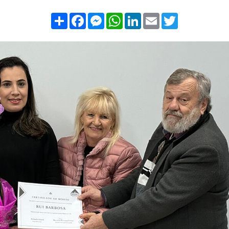
Compartilhar
Facebook
Messenger
WhatsApp
LinkedIn
Email
Twitter