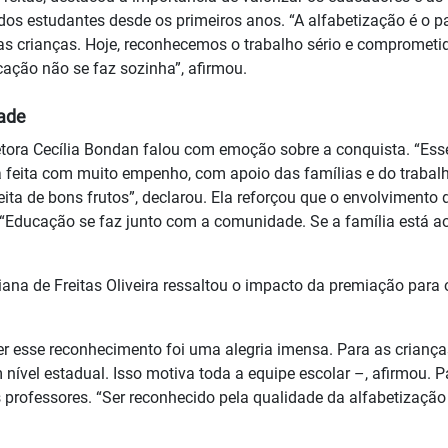
os estudantes desde os primeiros anos. “A alfabetização é o p
s crianças. Hoje, reconhecemos o trabalho sério e comprometi
cação não se faz sozinha”, afirmou.
dade
retora Cecília Bondan falou com emoção sobre a conquista. “Ess
feita com muito empenho, com apoio das famílias e do trabal
ita de bons frutos”, declarou. Ela reforçou que o envolvimento 
: “Educação se faz junto com a comunidade. Se a família está ao
iana de Freitas Oliveira ressaltou o impacto da premiação para 
er esse reconhecimento foi uma alegria imensa. Para as crianças
nível estadual. Isso motiva toda a equipe escolar –, afirmou. Pa
rofessores. “Ser reconhecido pela qualidade da alfabetização