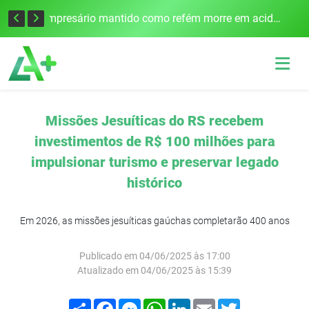
Edital para construção de ponte entre Itapiranga e Barra do Guarita deve ser lançado no segundo semestre
Empresário mantido como refém morre em acidente após assalto em Cerro Largo
Missões Jesuíticas do RS recebem
investimentos de R$ 100 milhões para
impulsionar turismo e preservar legado
histórico
Em 2026, as missões jesuíticas gaúchas completarão 400 anos
Publicado em 04/06/2025 às 17:00
Atualizado em 04/06/2025 às 15:39
Compartilhar
Facebook
Messenger
WhatsApp
LinkedIn
Email
Twitter